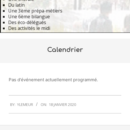
Du latin
Une 3ème prépa-métiers
Une 6ème bilangue
Des éco-délégués
Des activités le midi
Primary
Navigation
Calendrier
Menu
Pas d'événement actuellement programmé.
2020-
BY:
YLEMEUR
ON:
18 JANVIER 2020
01-
18