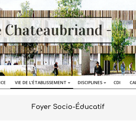
e Chateaubriand -
ICE
VIE DE L’ÉTABLISSEMENT
DISCIPLINES
CDI
CA
Primary
Navigation
Menu
Foyer Socio-Éducatif