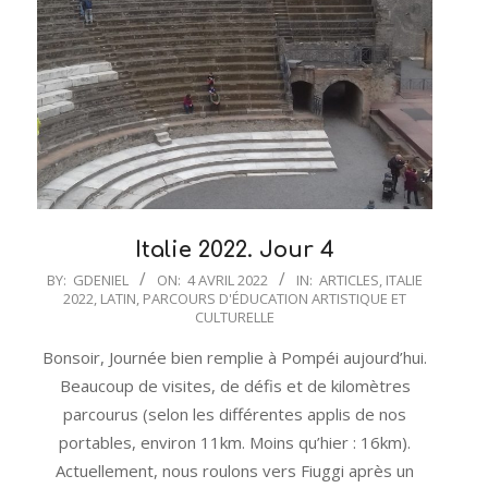
Italie 2022. Jour 4
2022-
BY:
GDENIEL
ON:
4 AVRIL 2022
IN:
ARTICLES
,
ITALIE
2022
,
LATIN
,
PARCOURS D'ÉDUCATION ARTISTIQUE ET
04-
CULTURELLE
04
Bonsoir, Journée bien remplie à Pompéi aujourd’hui.
Beaucoup de visites, de défis et de kilomètres
parcourus (selon les différentes applis de nos
portables, environ 11km. Moins qu’hier : 16km).
Actuellement, nous roulons vers Fiuggi après un