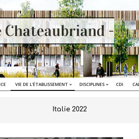
e Chateaubriand -
ICE
VIE DE L’ÉTABLISSEMENT
DISCIPLINES
CDI
CA
Primary
Navigation
Menu
Italie 2022