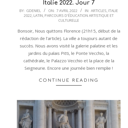
Italie 2022. Jour 7
2022-
BY:
GDENIEL
ON:
7 AVRIL 2022
IN:
ARTICLES
,
ITALIE
2022
,
LATIN
,
PARCOURS D'ÉDUCATION ARTISTIQUE ET
04-
CULTURELLE
07
Bonsoir, Nous quittons Florence (21h15, début de la
rédaction de l’article). La ville a toujours autant de
succès. Nous avons visité la galerie palatine et les
jardins du palais Pitti, le Ponte Vecchio, la
cathédrale, le Palazzo Vecchio et la place de la
Seigneurie. Encore une journée bien remplie !
CONTINUE READING