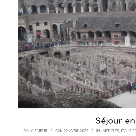
Séjour en 
2022-
BY:
YLEMEUR
ON:
22 AVRIL 2022
IN:
ARTICLES
,
ITALIE 2