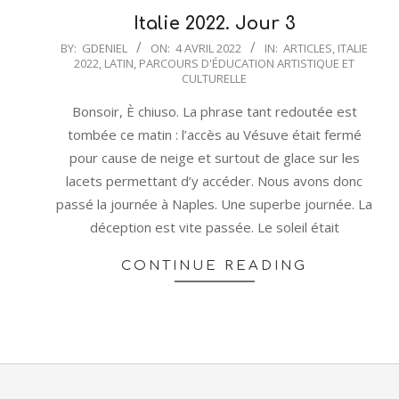
Italie 2022. Jour 3
2022-
BY:
GDENIEL
ON:
4 AVRIL 2022
IN:
ARTICLES
,
ITALIE
2022
,
LATIN
,
PARCOURS D'ÉDUCATION ARTISTIQUE ET
04-
CULTURELLE
04
Bonsoir, È chiuso. La phrase tant redoutée est
tombée ce matin : l’accès au Vésuve était fermé
pour cause de neige et surtout de glace sur les
lacets permettant d’y accéder. Nous avons donc
passé la journée à Naples. Une superbe journée. La
déception est vite passée. Le soleil était
CONTINUE READING