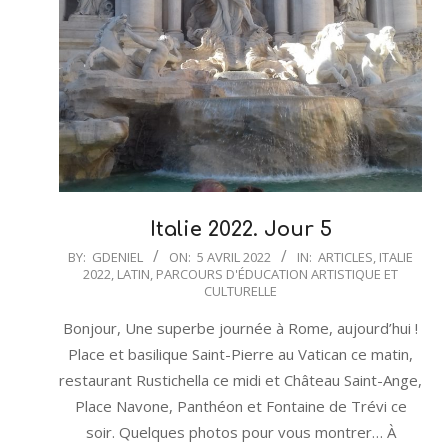
Italie 2022. Jour 5
2022-
BY:
GDENIEL
ON:
5 AVRIL 2022
IN:
ARTICLES
,
ITALIE
2022
,
LATIN
,
PARCOURS D'ÉDUCATION ARTISTIQUE ET
04-
CULTURELLE
05
Bonjour, Une superbe journée à Rome, aujourd’hui !
Place et basilique Saint-Pierre au Vatican ce matin,
restaurant Rustichella ce midi et Château Saint-Ange,
Place Navone, Panthéon et Fontaine de Trévi ce
soir. Quelques photos pour vous montrer… À