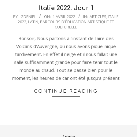
Italie 2022. Jour 1
2022-
BY:
GDENIEL
ON:
1 AVRIL 2022
IN:
ARTICLES
,
ITALIE
2022
,
LATIN
,
PARCOURS D'ÉDUCATION ARTISTIQUE ET
04-
CULTURELLE
01
Bonsoir, Nous partons à l’instant de l’aire des
Volcans d’Auvergne, où nous avons pique-niqué
tardivement. En effet il neige et il nous fallait une
salle suffisamment grande pour faire tenir tout le
monde au chaud. Tout se passe bien pour le
moment, les heures de car ont été jusqu’à présent
CONTINUE READING
Admin