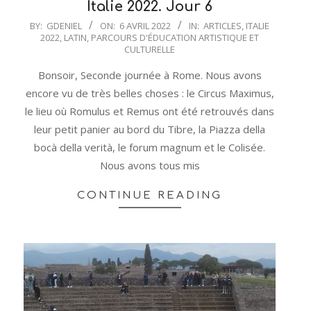
Italie 2022. Jour 6
2022-
BY:
GDENIEL
ON:
6 AVRIL 2022
IN:
ARTICLES
,
ITALIE
2022
,
LATIN
,
PARCOURS D'ÉDUCATION ARTISTIQUE ET
04-
CULTURELLE
06
Bonsoir, Seconde journée à Rome. Nous avons
encore vu de très belles choses : le Circus Maximus,
le lieu où Romulus et Remus ont été retrouvés dans
leur petit panier au bord du Tibre, la Piazza della
bocà della verità, le forum magnum et le Colisée.
Nous avons tous mis
CONTINUE READING