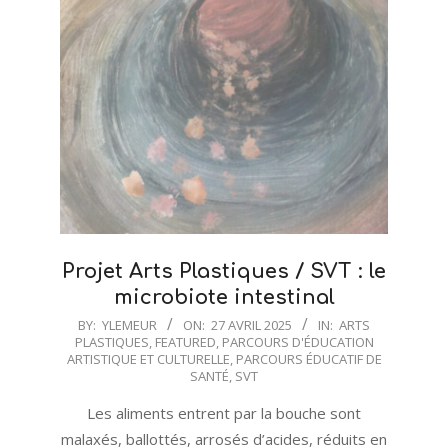
Projet Arts Plastiques / SVT : le
microbiote intestinal
2025-
BY:
YLEMEUR
ON:
27 AVRIL 2025
IN:
ARTS
PLASTIQUES
,
FEATURED
,
PARCOURS D'ÉDUCATION
04-
ARTISTIQUE ET CULTURELLE
,
PARCOURS ÉDUCATIF DE
27
SANTÉ
,
SVT
Les aliments entrent par la bouche sont
malaxés, ballottés, arrosés d’acides, réduits en