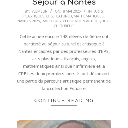
Séjour à Nantes
2025-
BY:
YLEMEUR
ON:
8 MAI 2025
IN:
ARTS
PLASTIQUES
,
EPS
,
FEATURED
,
MATHÉMATIQUES
,
05-
NANTES 2025
,
PARCOURS D'ÉDUCATION ARTISTIQUE ET
08
CULTURELLE
Cette année encore 148 élèves de 6ème ont
participé au séjour culturel et artistique à
Nantes encadrés par des professeures d’EPS,
arts plastiques, français, anglais,
mathématiques ainsi que l’ infirmière et la
CPE.Les deux premiers jours ils ont découvert
une partie du parcours artistique permanent de
la « collection Estuaire
CONTINUE READING