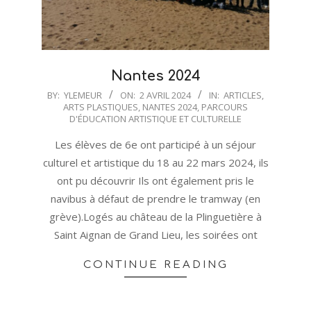
Nantes 2024
2024-
BY:
YLEMEUR
ON:
2 AVRIL 2024
IN:
ARTICLES
,
ARTS PLASTIQUES
,
NANTES 2024
,
PARCOURS
04-
D'ÉDUCATION ARTISTIQUE ET CULTURELLE
02
Les élèves de 6e ont participé à un séjour
culturel et artistique du 18 au 22 mars 2024, ils
ont pu découvrir Ils ont également pris le
navibus à défaut de prendre le tramway (en
grève).Logés au château de la Plinguetière à
Saint Aignan de Grand Lieu, les soirées ont
CONTINUE READING