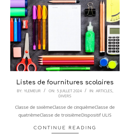
Listes de fournitures scolaires
2024-
BY:
YLEMEUR
ON:
5 JUILLET 2024
IN:
ARTICLES
,
DIVERS
07-
05
Classe de sixièmeClasse de cinquièmeClasse de
quatrièmeClasse de troisièmeDispositif ULIS
CONTINUE READING