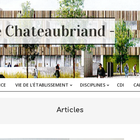
e Chateaubriand -
ICE
VIE DE L’ÉTABLISSEMENT
DISCIPLINES
CDI
CA
Primary
Navigation
Menu
Articles