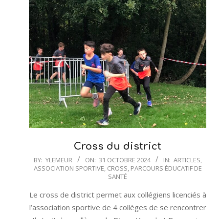
Cross du district
2024-
BY:
YLEMEUR
ON:
31 OCTOBRE 2024
IN:
ARTICLES
,
ASSOCIATION SPORTIVE
,
CROSS
,
PARCOURS ÉDUCATIF DE
10-
SANTÉ
31
Le cross de district permet aux collégiens licenciés à
l’association sportive de 4 collèges de se rencontrer