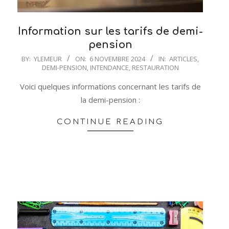
Information sur les tarifs de demi-
pension
2024-
BY:
YLEMEUR
ON:
6 NOVEMBRE 2024
IN:
ARTICLES
,
DEMI-PENSION
,
INTENDANCE
,
RESTAURATION
11-
06
Voici quelques informations concernant les tarifs de
la demi-pension :
CONTINUE READING