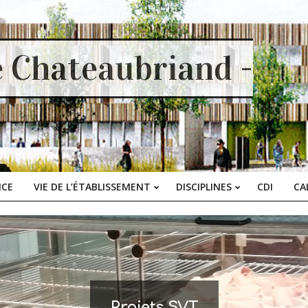
e Chateaubriand -
ICE
VIE DE L’ÉTABLISSEMENT
DISCIPLINES
CDI
CA
Primary
Navigation
Menu
Projets SVT