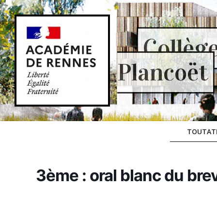
Skip
to
content
Collèg
Plancoët
TOUTAT
3ème : oral blanc du bre