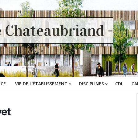
e Chateaubriand -
ICE
VIE DE L’ÉTABLISSEMENT
DISCIPLINES
CDI
CA
Primary
Navigation
Menu
vet