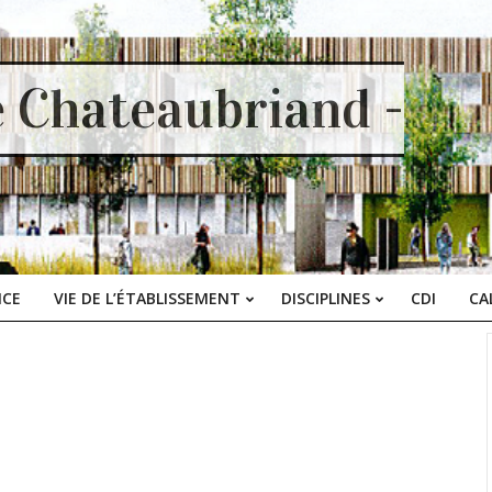
e Chateaubriand -
ICE
VIE DE L’ÉTABLISSEMENT
DISCIPLINES
CDI
CA
Primary
Navigation
Menu