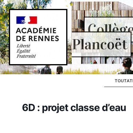
Skip
to
content
Collèg
Plancoët
TOUTAT
6D : projet classe d’eau