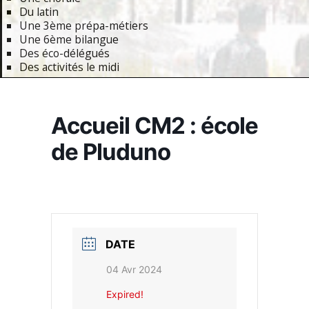
Du latin
Une 3ème prépa-métiers
Une 6ème bilangue
Des éco-délégués
Des activités le midi
Primary
Navigation
Accueil CM2 : école
Menu
de Pluduno
DATE
04 Avr 2024
Expired!