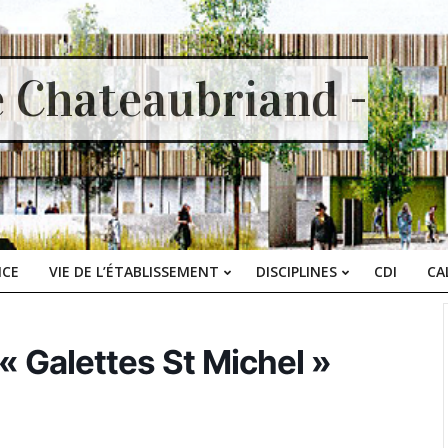
e Chateaubriand -
ICE
VIE DE L’ÉTABLISSEMENT
DISCIPLINES
CDI
CA
Primary
Navigation
Menu
« Galettes St Michel »