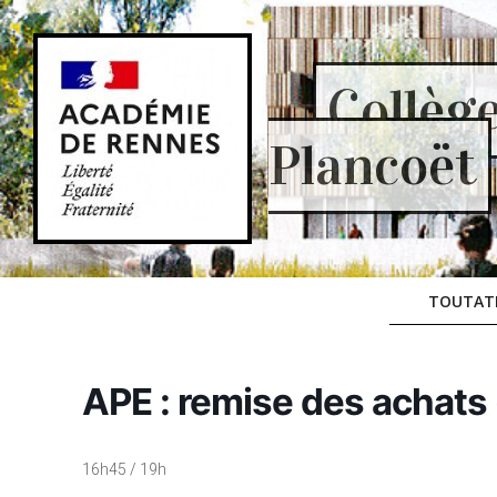
Skip
to
content
Collèg
Plancoët
TOUTAT
APE : remise des achats 
16h45 / 19h