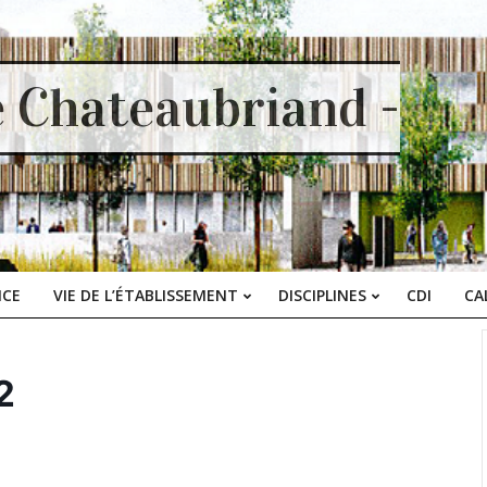
e Chateaubriand -
ICE
VIE DE L’ÉTABLISSEMENT
DISCIPLINES
CDI
CA
Primary
Navigation
Menu
2