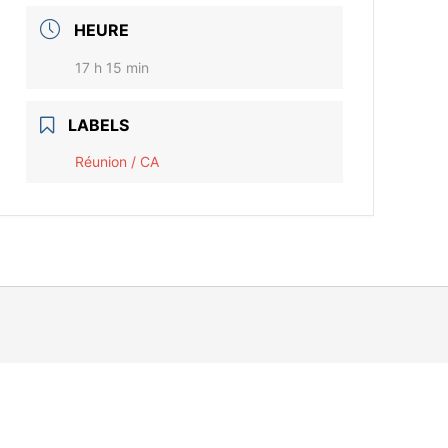
HEURE
17 h 15 min
LABELS
Réunion / CA