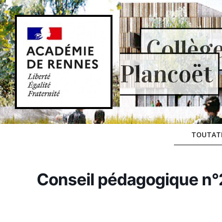
Skip
to
content
Collèg
Plancoët
TOUTAT
Conseil pédagogique n°