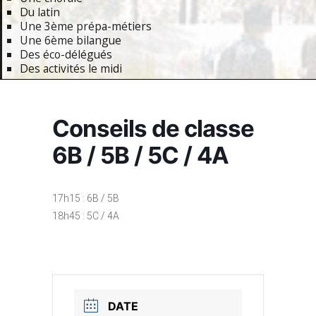
Du latin
Une 3ème prépa-métiers
Une 6ème bilangue
Des éco-délégués
Des activités le midi
Primary
Navigation
Conseils de classe
Menu
6B / 5B / 5C / 4A
17h15 : 6B / 5B
18h45 : 5C / 4A
DATE