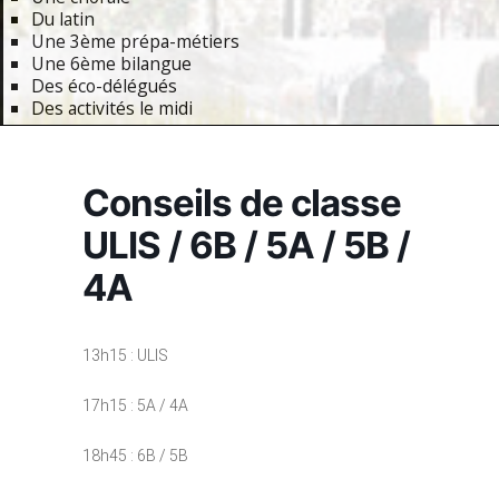
Du latin
Une 3ème prépa-métiers
Une 6ème bilangue
Des éco-délégués
Des activités le midi
Primary
Navigation
Conseils de classe
Menu
ULIS / 6B / 5A / 5B /
4A
13h15 : ULIS
17h15 : 5A / 4A
18h45 : 6B / 5B