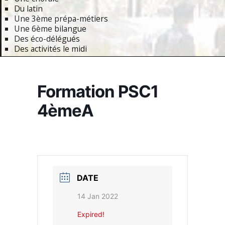
Du latin
Une 3ème prépa-métiers
Une 6ème bilangue
Des éco-délégués
Des activités le midi
Primary
Navigation
Formation PSC1
Menu
4èmeA
DATE
14 Jan 2022
Expired!