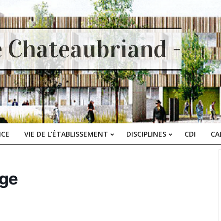
e Chateaubriand -
ICE
VIE DE L’ÉTABLISSEMENT
DISCIPLINES
CDI
CA
Primary
Navigation
Menu
ège