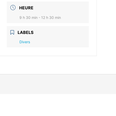
HEURE
9 h 30 min - 12 h 30 min
LABELS
Divers