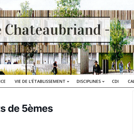
e Chateaubriand -
ICE
VIE DE L’ÉTABLISSEMENT
DISCIPLINES
CDI
CA
Primary
Navigation
Menu
ts de 5èmes