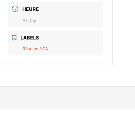
HEURE
All Day
LABELS
Réunion / CA