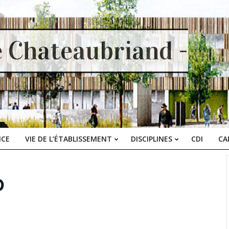
e Chateaubriand -
ICE
VIE DE L’ÉTABLISSEMENT
DISCIPLINES
CDI
CA
Primary
Navigation
Menu
D