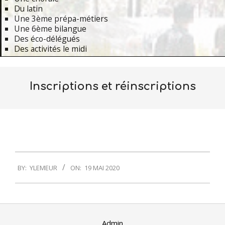
Du latin
Une 3ème prépa-métiers
Une 6ème bilangue
Des éco-délégués
Des activités le midi
Primary
Navigation
Inscriptions et réinscriptions
Menu
2020-
BY:
YLEMEUR
ON:
19 MAI 2020
05-
19
Admin