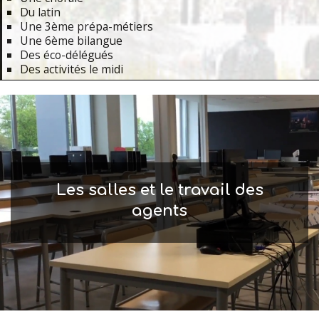
Du latin
Une 3ème prépa-métiers
Une 6ème bilangue
Des éco-délégués
Des activités le midi
Primary
Navigation
Menu
Les salles et le travail des
agents