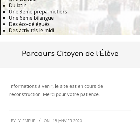
Du latin
Une 3ème prépa-métiers
Une 6ème bilangue
Des éco-délégués
Des activités le midi
Primary
Navigation
Parcours Citoyen de l’Élève
Menu
Informations à venir, le site est en cours de
reconstruction. Merci pour votre patience.
2020-
BY:
YLEMEUR
ON:
18 JANVIER 2020
01-
18