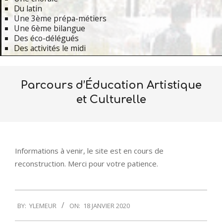
Du latin
Une 3ème prépa-métiers
Une 6ème bilangue
Des éco-délégués
Des activités le midi
Primary
Navigation
Parcours d’Éducation Artistique
Menu
et Culturelle
Informations à venir, le site est en cours de
reconstruction. Merci pour votre patience.
2020-
BY:
YLEMEUR
ON:
18 JANVIER 2020
01-