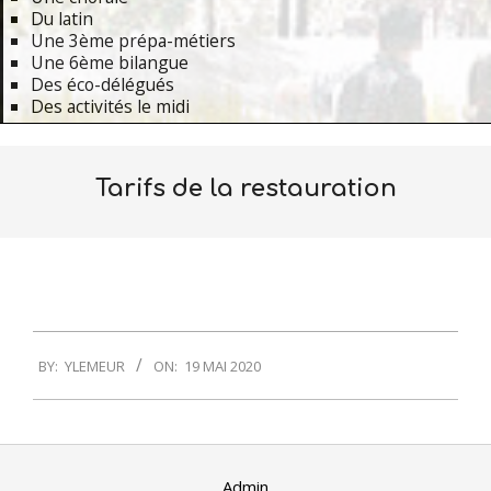
Du latin
Une 3ème prépa-métiers
Une 6ème bilangue
Des éco-délégués
Des activités le midi
Primary
Navigation
Tarifs de la restauration
Menu
2020-
BY:
YLEMEUR
ON:
19 MAI 2020
05-
19
Admin