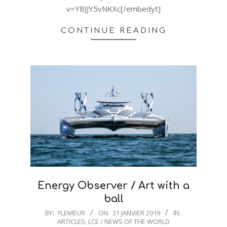
v=YBJJY5vNKXc[/embedyt]
CONTINUE READING
Energy Observer / Art with a
ball
2019-
BY:
YLEMEUR
ON:
31 JANVIER 2019
IN:
ARTICLES
,
LCE / NEWS OF THE WORLD
01-