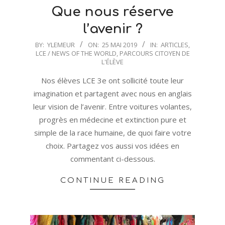
Que nous réserve
l’avenir ?
2019-
BY:
YLEMEUR
ON:
25 MAI 2019
IN:
ARTICLES
,
LCE / NEWS OF THE WORLD
,
PARCOURS CITOYEN DE
05-
L'ÉLÈVE
25
Nos élèves LCE 3e ont sollicité toute leur
imagination et partagent avec nous en anglais
leur vision de l’avenir. Entre voitures volantes,
progrès en médecine et extinction pure et
simple de la race humaine, de quoi faire votre
choix. Partagez vos aussi vos idées en
commentant ci-dessous.
CONTINUE READING