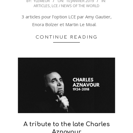
BY:
YLEMEUR
ON:
10 JANVIER 2019
IN:
ARTICLES
,
LCE / NEWS OF THE WORLD
01-
10
3 articles pour l’option LCE par Amy Gautier,
Enora Bolzer et Martin Le Moal.
CONTINUE READING
A tribute to the late Charles
Aznavour