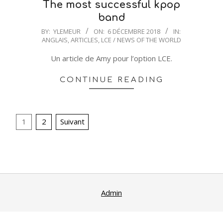
The most successful kpop
band
2018-
BY:
YLEMEUR
ON:
6 DÉCEMBRE 2018
IN:
ANGLAIS
,
ARTICLES
,
LCE / NEWS OF THE WORLD
12-
06
Un article de Amy pour l’option LCE.
CONTINUE READING
Pagination
1
2
Suivant
des
publications
Admin