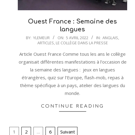
Ouest France : Semaine des
langues
2022-
BY:
YLEMEUR
ON:
5 AVRIL 2022
IN:
ANGLAIS
,
ARTICLES
,
LE COLLÈGE DANS LA PRESSE
04-
05
Article Ouest France Comme tous les ans le collège
organisait différentes manifestations à l’occasion de
la semaine des langues : jeux en langues
étrangères, quiz sur l’Europe, flash-mob, repas à
thème spécifique à un pays, atelier des langues du
monde.
CONTINUE READING
Pagination
1
2
…
6
Suivant