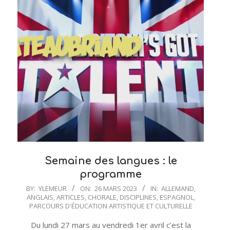
Semaine des langues : le
programme
2023-
BY:
YLEMEUR
ON:
26 MARS 2023
IN:
ALLEMAND
,
ANGLAIS
,
ARTICLES
,
CHORALE
,
DISCIPLINES
,
ESPAGNOL
,
03-
PARCOURS D'ÉDUCATION ARTISTIQUE ET CULTURELLE
26
Du lundi 27 mars au vendredi 1er avril c’est la