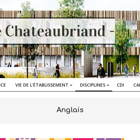
e Chateaubriand -
ICE
VIE DE L’ÉTABLISSEMENT
DISCIPLINES
CDI
CA
Primary
Navigation
Menu
Anglais