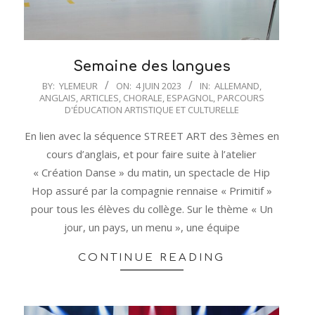
Semaine des langues
2023-
BY:
YLEMEUR
ON:
4 JUIN 2023
IN:
ALLEMAND
,
ANGLAIS
,
ARTICLES
,
CHORALE
,
ESPAGNOL
,
PARCOURS
06-
D'ÉDUCATION ARTISTIQUE ET CULTURELLE
04
En lien avec la séquence STREET ART des 3èmes en
cours d’anglais, et pour faire suite à l’atelier
« Création Danse » du matin, un spectacle de Hip
Hop assuré par la compagnie rennaise « Primitif »
pour tous les élèves du collège. Sur le thème « Un
jour, un pays, un menu », une équipe
CONTINUE READING