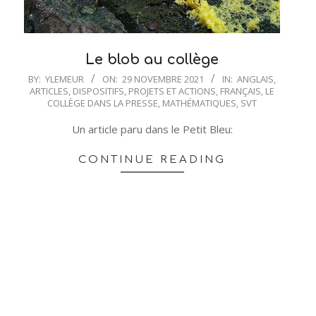
Le blob au collège
2021-
BY:
YLEMEUR
ON:
29 NOVEMBRE 2021
IN:
ANGLAIS
,
ARTICLES
,
DISPOSITIFS, PROJETS ET ACTIONS
,
FRANÇAIS
,
LE
11-
COLLÈGE DANS LA PRESSE
,
MATHÉMATIQUES
,
SVT
29
Un article paru dans le Petit Bleu:
CONTINUE READING