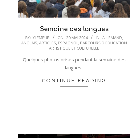
Semaine des langues
2024-
BY:
YLEMEUR
ON:
20 MAI 2024
IN:
ALLEMAND
,
ANGLAIS
,
ARTICLES
,
ESPAGNOL
,
PARCOURS D'ÉDUCATION
05-
ARTISTIQUE ET CULTURELLE
20
Quelques photos prises pendant la semaine des
langues :
CONTINUE READING