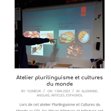
Atelier plurilinguisme et cultures
du monde
2023-
BY:
YLEMEUR
ON:
1 MAI 2023
IN:
ALLEMAND
,
ANGLAIS
,
ARTICLES
,
ESPAGNOL
05-
01
Lors de cet atelier Plurilinguisme et Cultures du
Monde au CDI, les élèves bilingues et trilingues ont