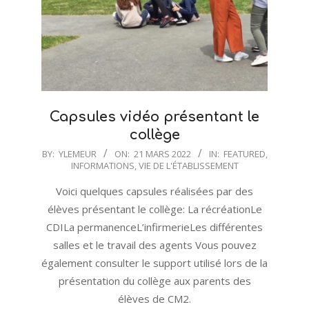
Capsules vidéo présentant le
collège
2022-
BY:
YLEMEUR
ON:
21 MARS 2022
IN:
FEATURED
,
INFORMATIONS
,
VIE DE L'ÉTABLISSEMENT
03-
21
Voici quelques capsules réalisées par des
élèves présentant le collège: La récréationLe
CDILa permanenceL’infirmerieLes différentes
salles et le travail des agents Vous pouvez
également consulter le support utilisé lors de la
présentation du collège aux parents des
élèves de CM2.