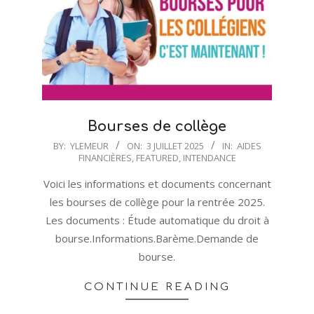
Bourses de collège
2025-
BY:
YLEMEUR
ON:
3 JUILLET 2025
IN:
AIDES
FINANCIÈRES
,
FEATURED
,
INTENDANCE
07-
03
Voici les informations et documents concernant
les bourses de collège pour la rentrée 2025.
Les documents : Étude automatique du droit à
bourse.Informations.Barème.Demande de
bourse.
CONTINUE READING