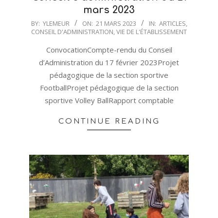
mars 2023
2023-
BY:
YLEMEUR
ON:
21 MARS 2023
IN:
ARTICLES
,
CONSEIL D'ADMINISTRATION
,
VIE DE L'ÉTABLISSEMENT
03-
21
ConvocationCompte-rendu du Conseil
d’Administration du 17 février 2023Projet
pédagogique de la section sportive
FootballProjet pédagogique de la section
sportive Volley BallRapport comptable
CONTINUE READING