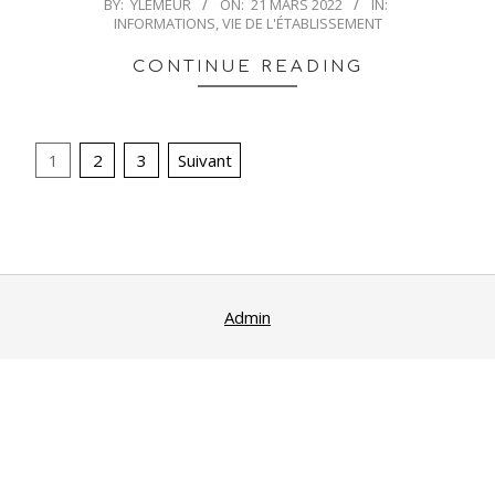
2022-
BY:
YLEMEUR
ON:
21 MARS 2022
IN:
INFORMATIONS
,
VIE DE L'ÉTABLISSEMENT
03-
21
CONTINUE READING
Pagination
1
2
3
Suivant
des
publications
Admin