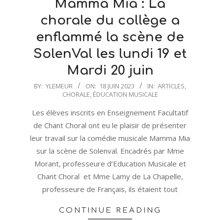
Mamma Mia : La
chorale du collège a
enflammé la scène de
SolenVal les lundi 19 et
Mardi 20 juin
2023-
BY:
YLEMEUR
ON:
18 JUIN 2023
IN:
ARTICLES
,
CHORALE
,
ÉDUCATION MUSICALE
06-
18
Les élèves inscrits en Enseignement Facultatif
de Chant Choral ont eu le plaisir de présenter
leur travail sur la comédie musicale Mamma Mia
sur la scène de Solenval. Encadrés par Mme
Morant, professeure d’Education Musicale et
Chant Choral et Mme Lamy de La Chapelle,
professeure de Français, ils étaient tout
CONTINUE READING