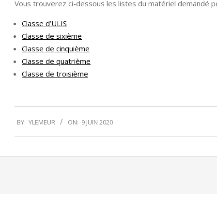
Vous trouverez ci-dessous les listes du matériel demandé po
Classe d’ULIS
Classe de sixième
Classe de cinquième
Classe de quatrième
Classe de troisième
2020-
BY:
YLEMEUR
ON:
9 JUIN 2020
06-
09