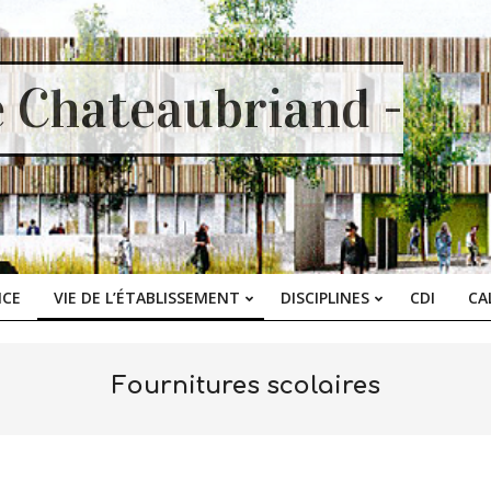
e Chateaubriand -
ICE
VIE DE L’ÉTABLISSEMENT
DISCIPLINES
CDI
CA
Primary
Navigation
Menu
Fournitures scolaires