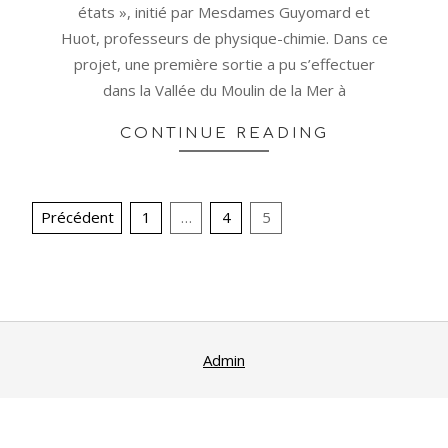
états », initié par Mesdames Guyomard et
Huot, professeurs de physique-chimie. Dans ce
projet, une première sortie a pu s’effectuer
dans la Vallée du Moulin de la Mer à
CONTINUE READING
Pagination
Précédent
1
…
4
5
des
publications
Admin