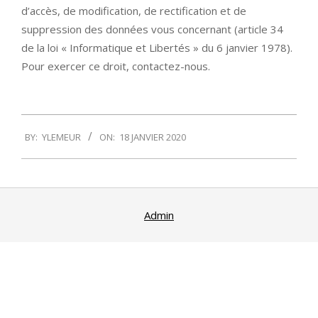
d’accès, de modification, de rectification et de
suppression des données vous concernant (article 34
de la loi « Informatique et Libertés » du 6 janvier 1978).
Pour exercer ce droit, contactez-nous.
2020-
BY:
YLEMEUR
ON:
18 JANVIER 2020
01-
18
Admin