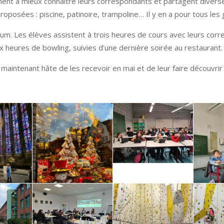
nnent à mieux connaître leurs correspondants et partagent diverse
oposées : piscine, patinoire, trampoline… Il y en a pour tous les 
m. Les élèves assistent à trois heures de cours avec leurs corre
x heures de bowling, suivies d’une dernière soirée au restaurant.
maintenant hâte de les recevoir en mai et de leur faire découvrir