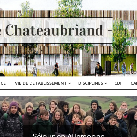
e Chateaubriand -
ICE
VIE DE L’ÉTABLISSEMENT
DISCIPLINES
CDI
CA
Primary
Navigation
Menu
Séjour en Allemagne