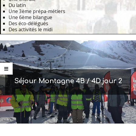
Du latin
Une 3ème prépa-métiers
Une 6ème bilangue
Des éco-délégués
Des activités le midi
Primary
Navigation
Menu
Séjour Montagne 4B / 4D jour 2