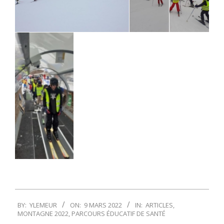
2022-
BY:
YLEMEUR
ON:
9 MARS 2022
IN:
ARTICLES
,
03-
MONTAGNE 2022
,
PARCOURS ÉDUCATIF DE SANTÉ
09