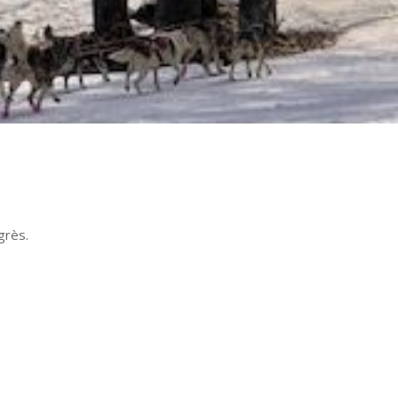
grès.