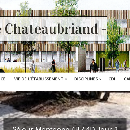
e Chateaubriand -
ICE
VIE DE L’ÉTABLISSEMENT
DISCIPLINES
CDI
CA
Primary
Navigation
Menu
Séjour Montagne 4B / 4D Jour 3