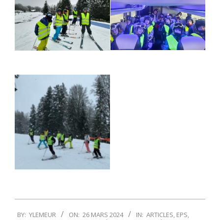
2024-
BY:
YLEMEUR
ON:
26 MARS 2024
IN:
ARTICLES
,
EPS
,
03-