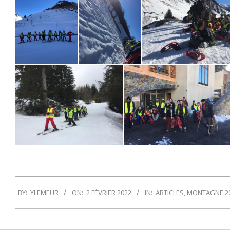
2022-
BY:
YLEMEUR
ON:
2 FÉVRIER 2022
IN:
ARTICLES
,
MONTAGNE 2
02-
02