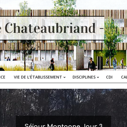
e Chateaubriand -
ICE
VIE DE L’ÉTABLISSEMENT
DISCIPLINES
CDI
CA
Primary
Navigation
Menu
Séjour Montagne Jour 3