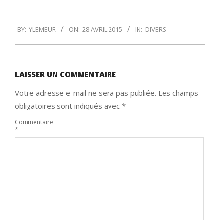
2015-
BY:
YLEMEUR
ON:
28 AVRIL 2015
IN:
DIVERS
04-
28
LAISSER UN COMMENTAIRE
Votre adresse e-mail ne sera pas publiée.
Les champs
obligatoires sont indiqués avec
*
Commentaire
*