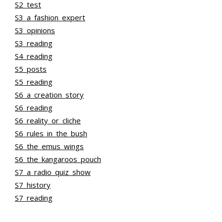
S2_test
S3_a_fashion_expert
S3_opinions
S3_reading
S4_reading
S5_posts
S5_reading
S6_a_creation_story
S6_reading
S6_reality_or_cliche
S6_rules_in_the_bush
S6_the_emus_wings
S6_the_kangaroos_pouch
S7_a_radio_quiz_show
S7_history
S7_reading