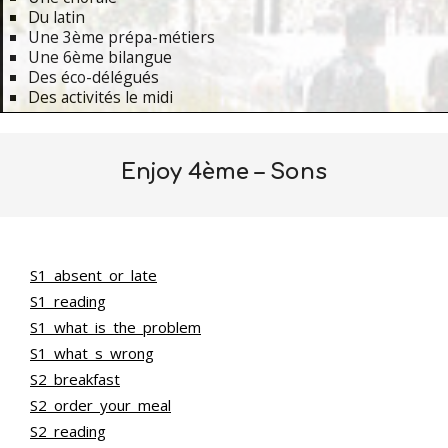
Du latin
Une 3ème prépa-métiers
Une 6ème bilangue
Des éco-délégués
Des activités le midi
Primary
Navigation
Enjoy 4ème – Sons
Menu
S1_absent_or_late
S1_reading
S1_what_is_the_problem
S1_what_s_wrong
S2_breakfast
S2_order_your_meal
S2_reading