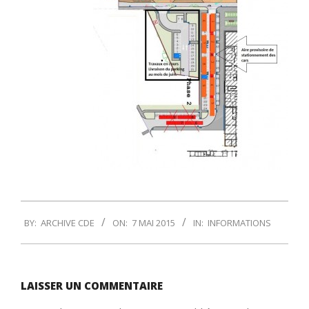
2015-
BY:
ARCHIVE CDE
ON:
7 MAI 2015
IN:
INFORMATIONS
05-
07
LAISSER UN COMMENTAIRE