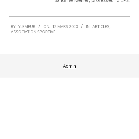
Sandrine Menier, professeur d’EPS.
2020-
BY:
YLEMEUR
ON:
12 MARS 2020
IN:
ARTICLES
,
03-
ASSOCIATION SPORTIVE
12
Admin