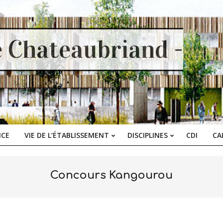
e Chateaubriand -
ICE
VIE DE L’ÉTABLISSEMENT
DISCIPLINES
CDI
CA
Primary
Navigation
Menu
Concours Kangourou