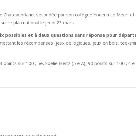
 Chateaubriand, secondée par son collègue Youenn Le Meur, et a
r le plan national le jeudi 23 mars.
hoix possibles et à deux questions sans réponse pour départ
ttant les récompenses (jeux de logiques, jeux en bois, tee-shirts
points sur 100 ; 5e, Soélie Heitz (5 e A), 90 points sur 100 ; 4 e ,
E