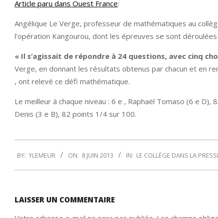
Article paru dans Ouest France
:
Angélique Le Verge, professeur de mathématiques au collège
l’opération Kangourou, dont les épreuves se sont déroulées su
« Il s’agissait de répondre à 24 questions, avec cinq c
Verge, en donnant les résultats obtenus par chacun et en reme
, ont relevé ce défi mathématique.
Le meilleur à chaque niveau : 6 e , Raphaël Tomaso (6 e D), 83 
Denis (3 e B), 82 points 1/4 sur 100.
2013-
BY:
YLEMEUR
ON:
8 JUIN 2013
IN:
LE COLLÈGE DANS LA PRESS
06-
08
LAISSER UN COMMENTAIRE