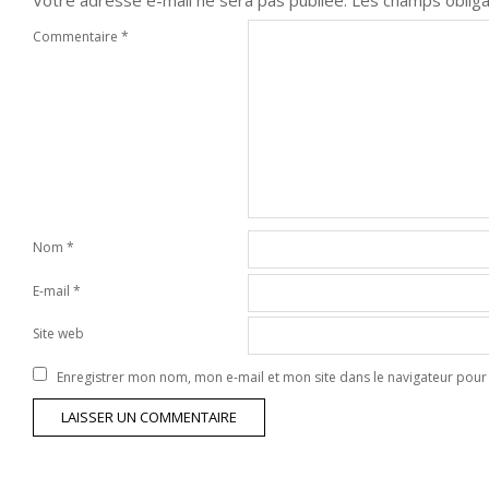
Votre adresse e-mail ne sera pas publiée.
Les champs obliga
Commentaire
*
Nom
*
E-mail
*
Site web
Enregistrer mon nom, mon e-mail et mon site dans le navigateur po