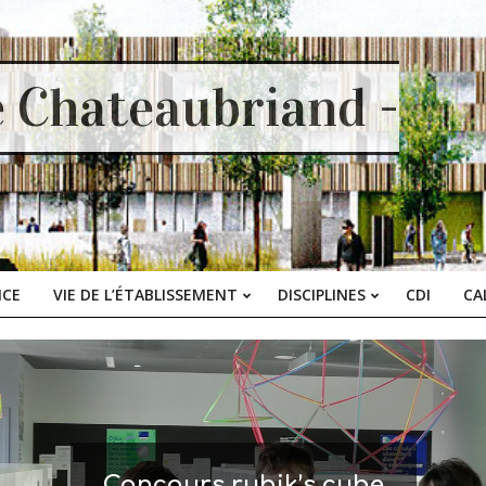
e Chateaubriand -
ICE
VIE DE L’ÉTABLISSEMENT
DISCIPLINES
CDI
CA
Primary
Navigation
Menu
Concours rubik’s cube