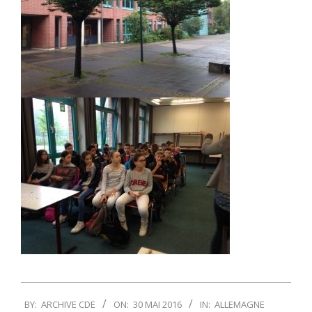
2016-
BY:
ARCHIVE CDE
ON:
30 MAI 2016
IN:
ALLEMAGNE
05-