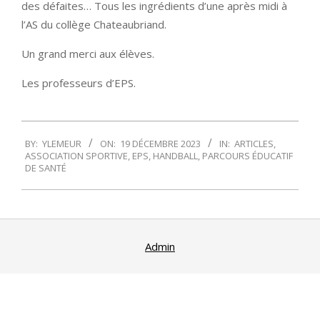
des défaites… Tous les ingrédients d’une après midi à
l’AS du collège Chateaubriand.
Un grand merci aux élèves.
Les professeurs d’EPS.
2023-
BY:
YLEMEUR
ON:
19 DÉCEMBRE 2023
IN:
ARTICLES
,
12-
ASSOCIATION SPORTIVE
,
EPS
,
HANDBALL
,
PARCOURS ÉDUCATIF
19
DE SANTÉ
Admin