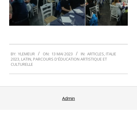
2023-
BY:
YLEMEUR
ON:
13 MAI 2023
IN:
ARTICLES
,
ITALIE
05-
2023
,
LATIN
,
PARCOURS D'ÉDUCATION ARTISTIQUE ET
13
CULTURELLE
Admin