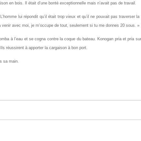
n en bois. Il était d’une bonté exceptionnelle mais n’avait pas de travail.
’homme lui répondit qu’il était trop vi
eux et qu’il ne pouvait pas traverser l
à venir avec moi, je m’occupe de tout, seulement si tu me donnes 20 sous. »
tomba à l’eau et se cogna contre la coque du bateau. Konogan pria et pria sur
 Ils réussirent à apporter la cargaison à bon port.
s sa main.