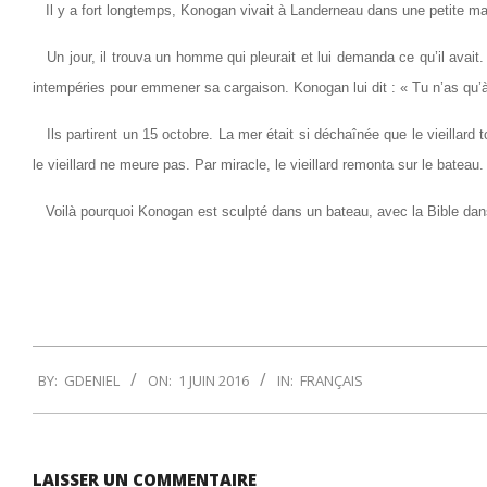
Il y a fort longtemps, Konogan vivait à Landerneau dans une petite maiso
Un jour, il trouva un homme qui pleurait et lui demanda ce qu’il avait. L
intempéries pour emmener sa cargaison. Konogan lui dit : « Tu n’as qu’
Ils partirent un 15 octobre. La mer était si déchaînée que le vieillard 
le vieillard ne meure pas. Par miracle, le vieillard remonta sur le bateau.
Voilà pourquoi Konogan est sculpté dans un bateau, avec la Bible dan
2016-
BY:
GDENIEL
ON:
1 JUIN 2016
IN:
FRANÇAIS
06-
01
LAISSER UN COMMENTAIRE