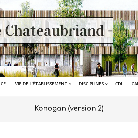
e Chateaubriand -
ICE
VIE DE L’ÉTABLISSEMENT
DISCIPLINES
CDI
CA
Primary
Navigation
Menu
Konogan (version 2)