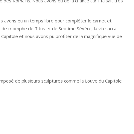
des Romains. Nous avons eu de la chance car il faisait très
s avons eu un temps libre pour compléter le carnet et
 de triomphe de Titus et de Septime Sévère, la via sacra
Capitole et nous avons pu profiter de la magnifique vue de
omposé de plusieurs sculptures comme la Louve du Capitole