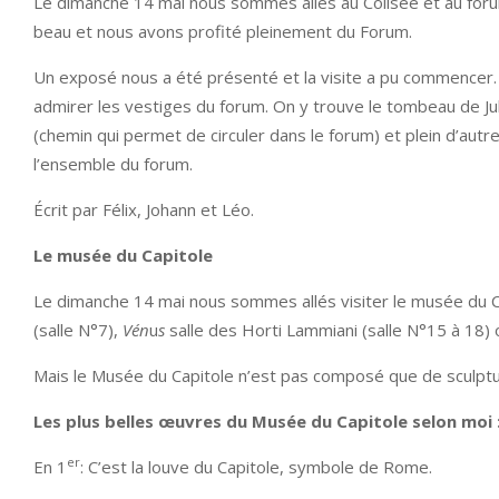
Le dimanche 14 mai nous sommes allés au Colisée et au forum
beau et nous avons profité pleinement du Forum.
Un exposé nous a été présenté et la visite a pu commencer. 
admirer les vestiges du forum. On y trouve le tombeau de Ju
(chemin qui permet de circuler dans le forum) et plein d’au
l’ensemble du forum.
Écrit par Félix, Johann et Léo.
Le musée du Capitole
Le dimanche 14 mai nous sommes allés visiter le musée du Ca
(salle N°7),
Vén
u
s
salle des Horti Lammiani (salle N°15 à 18) 
Mais le Musée du Capitole n’est pas composé que de sculptur
Les plus belles œuvres du Musée du Capitole selon moi 
er
En 1
: C’est la louve du Capitole, symbole de Rome.