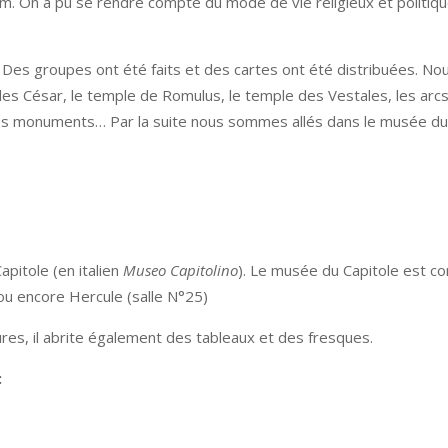
. On a pu se rendre compte du mode de vie religieux et politique 
Des groupes ont été faits et des cartes ont été distribuées. Nou
les César, le temple de Romulus, le temple des Vestales, les arcs
tres monuments… Par la suite nous sommes allés dans le musée du 
pitole (en italien
Museo Capitolino
). Le musée du Capitole est c
ou encore Hercule (salle N°25)
es, il abrite également des tableaux et des fresques.
: