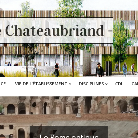
e Chateaubriand -
ICE
VIE DE L’ÉTABLISSEMENT
DISCIPLINES
CDI
CA
Primary
Navigation
Menu
La Rome antique