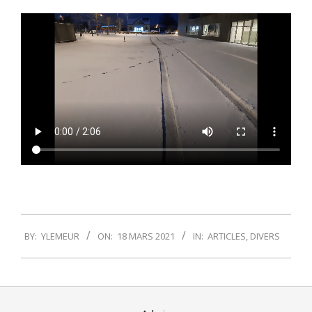
2021-
BY:
YLEMEUR
ON:
18 MARS 2021
IN:
ARTICLES
,
DIVERS
03-
18