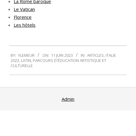
La Rome baroque
Le Vatican
Florence
Les hôtels
2023-
BY:
YLEMEUR
ON:
11 JUIN 2023
IN:
ARTICLES
,
ITALIE
06-
2023
,
LATIN
,
PARCOURS D'ÉDUCATION ARTISTIQUE ET
11
CULTURELLE
Admin