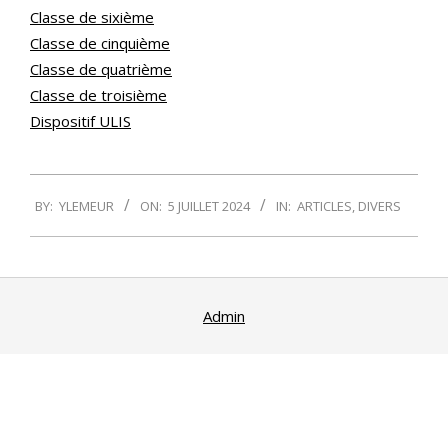
Classe de sixième
Classe de cinquième
Classe de quatrième
Classe de troisième
Dispositif ULIS
2024-
BY:
YLEMEUR
ON:
5 JUILLET 2024
IN:
ARTICLES
,
DIVERS
07-
05
Admin