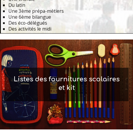
Du latin
Une 3ème prépa-métiers
Une 6ème bilangue
Des éco-délégués
Des activités le midi
Primary
Navigation
Menu
Listes des fournitures scolaires
et kit