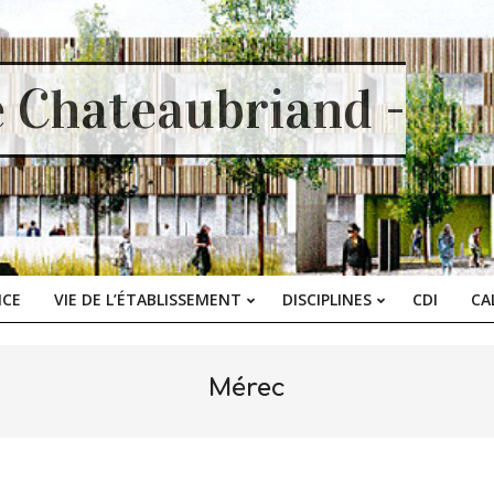
e Chateaubriand -
ICE
VIE DE L’ÉTABLISSEMENT
DISCIPLINES
CDI
CA
Primary
Navigation
Menu
Mérec