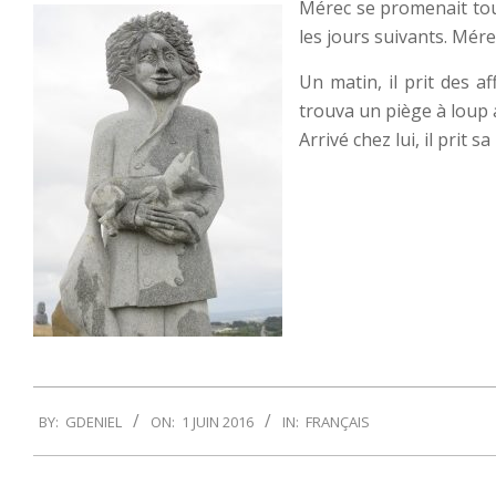
Mérec se promenait to
les jours suivants. Mére
Un matin, il prit des a
trouva un piège à loup 
Arrivé chez lui, il prit s
2016-
BY:
GDENIEL
ON:
1 JUIN 2016
IN:
FRANÇAIS
06-
01